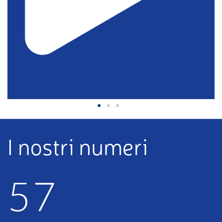
Tecnologie
elettromeccaniche
I nostri numeri
5
7