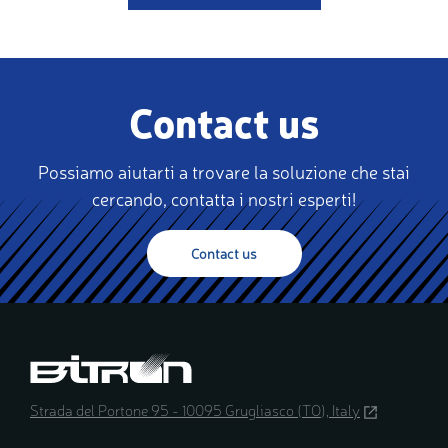
Contact us
Possiamo aiutarti a trovare la soluzione che stai
cercando, contatta i nostri esperti!
Contact us
Strada del Portone 95 - 10095 Grugliasco (TO), Italy
(opens
in