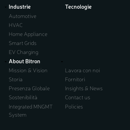
a
Industrie
Tecnologie
new
window)
Automotive
HVAC
Home Appliance
Smart Grids
EV Charging
About Bitron
Mission & Vision
Lavora con noi
Storia
Fornitori
Presenza Globale
Insights & News
Sostenibilità
Contact us
Integrated MNGMT
Policies
System