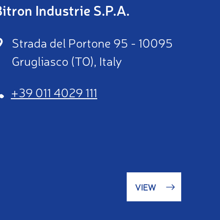
itron Industrie S.P.A.
Strada del Portone 95 - 10095
Grugliasco (TO), Italy
+39 011 4029 111
VIEW
(OPENS
IN
A