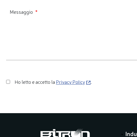
Messaggio
Ho letto e accetto la
(opens
.
Privacy Policy
in
a
new
window)
Indu