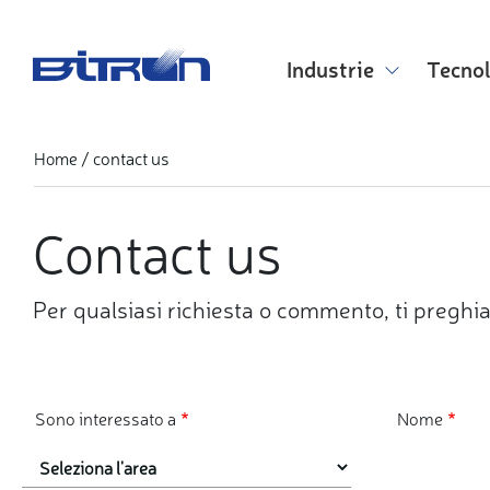
Skip
to
main
Industrie
Tecno
content
contact us
Home
Contact us
Per qualsiasi richiesta o commento, ti preghia
Sono interessato a
Nome