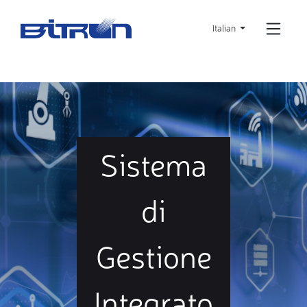
Skip
to
Italian
main
content
Sistema
di
Gestione
Integrato