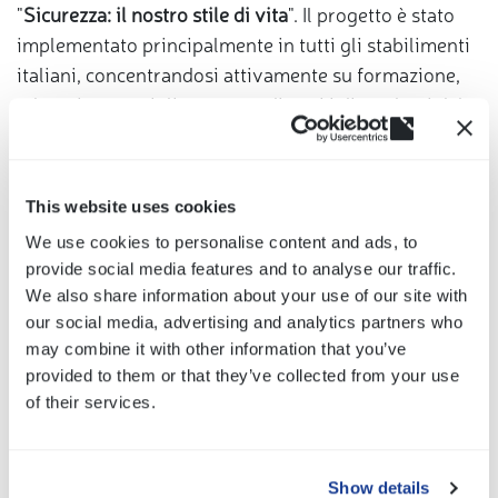
"
Sicurezza: il nostro stile di vita
". Il progetto è stato
implementato principalmente in tutti gli stabilimenti
italiani, concentrandosi attivamente su formazione,
educazione e miglioramento di tutti i dipendenti del
Gruppo.
(opens
Si tratta di un progetto permanente che coinvolge
in
tutte le risorse umane della Società.
a
This website uses cookies
Siamo tutti fortemente impegnati a
fornire le migliori
new
We use cookies to personalise content and ads, to
window)
soluzioni per rendere i nostri posti di lavoro e
provide social media features and to analyse our traffic.
processi più sicuri.
We also share information about your use of our site with
our social media, advertising and analytics partners who
may combine it with other information that you’ve
provided to them or that they’ve collected from your use
of their services.
Show details