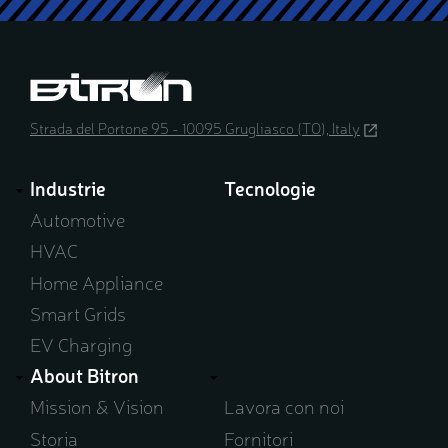
Strada del Portone 95 - 10095 Grugliasco (TO), Italy
(opens
in
a
Industrie
Tecnologie
new
window)
Automotive
HVAC
Home Appliance
Smart Grids
EV Charging
About Bitron
Mission & Vision
Lavora con noi
Storia
Fornitori