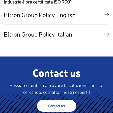
Industrie è ora certificata ISO 9001.
BItron Group Policy English
(opens
in
a
Bitron Group Policy Italian
(opens
new
in
window)
a
new
Contact us
window)
Possiamo aiutarti a trovare la soluzione che stai
cercando, contatta i nostri esperti!
Contact us