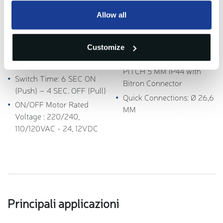
Allow all
Principali caratteristiche
ON/Off Motor Electrical
Customize
Kv
> 8 m
3
/h
Connection: RAST 2.5
Body: Plastic
PITCH 5 MM IP44 with
Switch Time: 6 SEC ON
Bitron Connector
(Push) – 4 SEC. OFF (Pull)
Quick Connections: Ø 26,6
ON/OFF Motor Rated
MM
Voltage : 220/240,
110/120VAC - 24, 12VDC
Principali applicazioni