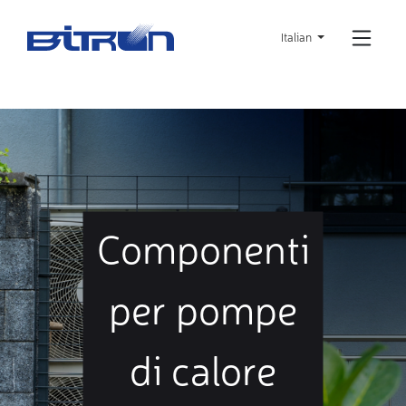
Skip
to
Italian
main
content
Componenti
per pompe
di calore