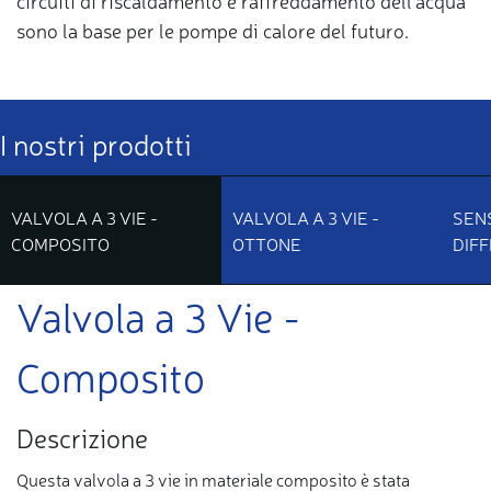
circuiti di riscaldamento e raffreddamento dell'acqua
sono la base per le pompe di calore del futuro.
I nostri prodotti
VALVOLA A 3 VIE -
VALVOLA A 3 VIE -
SEN
COMPOSITO
OTTONE
DIF
Valvola a 3 Vie -
Composito
Descrizione
Questa valvola a 3 vie in materiale composito è stata