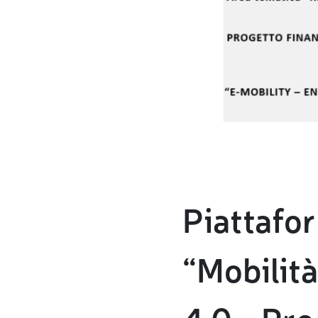
Piattafor
“Mobilit
4.0 - Pr