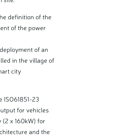
he definition of the
ent of the power
d deployment of an
led in the village of
art city
he ISO61851-23
utput for vehicles
 (2 x 160kW) for
rchitecture and the