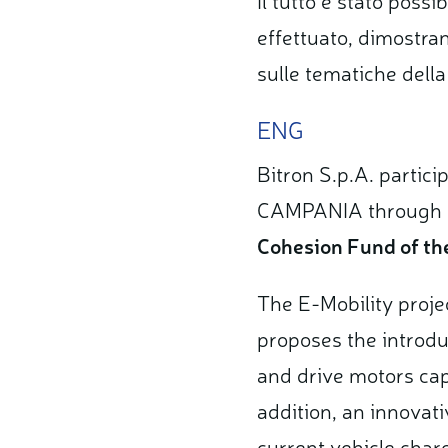
effettuato, dimostr
sulle tematiche della
ENG
Bitron S.p.A. partici
CAMPANIA through
Cohesion Fund of 
The E-Mobility project
proposes the introdu
and drive motors cap
addition, an innovat
current vehicle charg