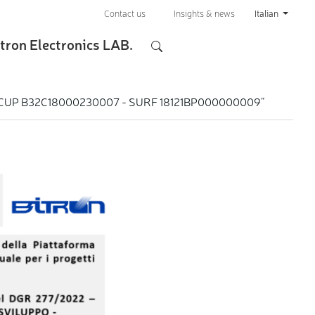
Contact us
Insights & news
Italian
tron Electronics LAB.
ility - CUP B32C18000230007 - SURF 18121BP000000009”