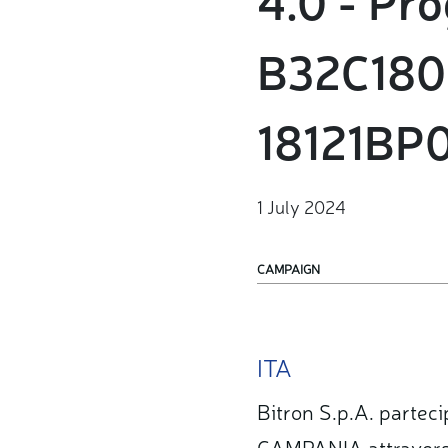
B32C180
18121BP
1 July 2024
CAMPAIGN
ITA
Bitron S.p.A. partec
CAMPANIA attravers