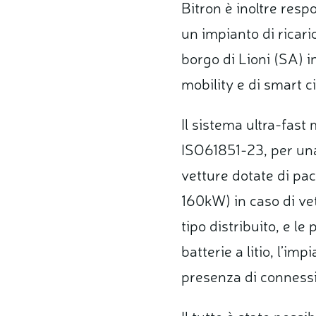
Bitron è inoltre resp
un impianto di ricaric
borgo di Lioni (SA
) 
mobility e di smart ci
Il sistema ultra-fast
ISO61851-23, per una
vetture dotate di pa
160kW) in caso di vet
tipo distribuito, e l
batterie a litio, l’i
presenza di connessio
Il tutto è stato poss