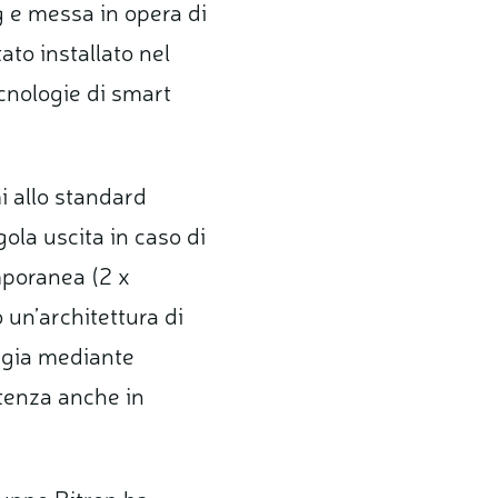
g e messa in opera di
ato installato nel
cnologie di smart
i allo standard
la uscita in caso di
mporanea (2 x
 un’architettura di
ergia mediante
otenza anche in
Gruppo Bitron ha