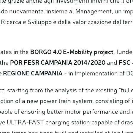
ando nuovamente, insieme al Management, un i
 Ricerca e Sviluppo e della valorizzazione del terri
pates in the
BORGO 4.0 E-Mobility project
, fund
 the
POR FESR CAMPANIA 2014/2020
and
FSC 
the REGIONE CAMPANIA
- in implementation of 
, starting from the analysis of the existing “full el
ction of a new power train system, consisting of
able of ensuring better motor performance and e
ive ULTRA-FAST charging station capable of drast
ing times has been built and installed at the Lioni