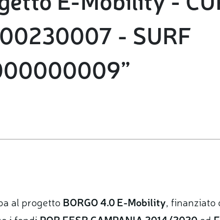
00230007 - SURF
000000009”
ipa al progetto
BORGO 4.0 E-Mobility
, finanziat
o i fondi
POR FESR CAMPANIA 2014/2020
ed
F