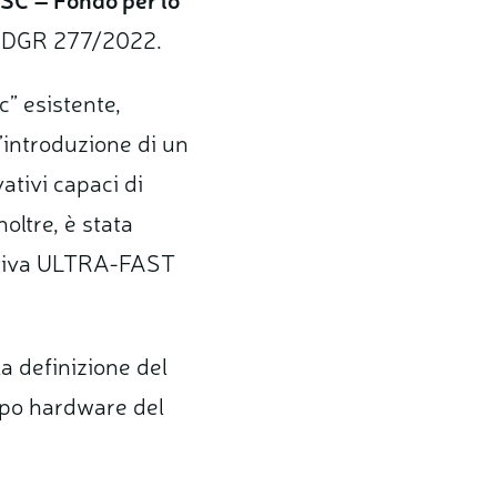
el DGR 277/2022.
c” esistente,
l’introduzione di un
tivi capaci di
noltre
, è stata
ovativa ULTRA-FAST
la definizione del
uppo hardware del