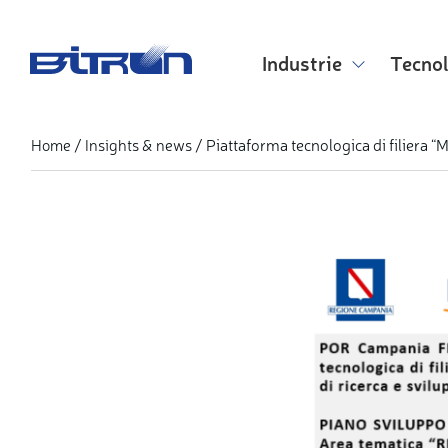
Skip
to
main
Industrie
Tecno
content
Piattaforma tecnologica di filier
Home
Insights & news