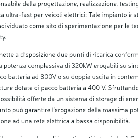
onsabile della progettazione, realizzazione, testin
a ultra-fast per veicoli elettrici:
Tale impianto è st
individuato come sito di sperimentazione per le te
ty.
 mette a disposizione due punti di ricarica conform
 potenza complessiva di 320kW erogabili su singo
cco batteria ad 800V o su doppia uscita in conte
ture dotate di pacco batteria a 400 V. Sfruttando
e possibilità offerte da un sistema di storage di en
mpianto può garantire l’erogazione della massima p
ne ad una rete elettrica a bassa disponibilità.
ibile grazie anche agli investimenti interni che il 