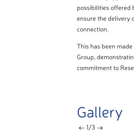
possibilities offered
ensure the delivery 
connection.
This has been made p
Group, demonstrating
commitment to Resea
Gallery
1
/3