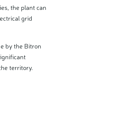
ies, the plant can
ctrical grid
e by the Bitron
ignificant
e territory.