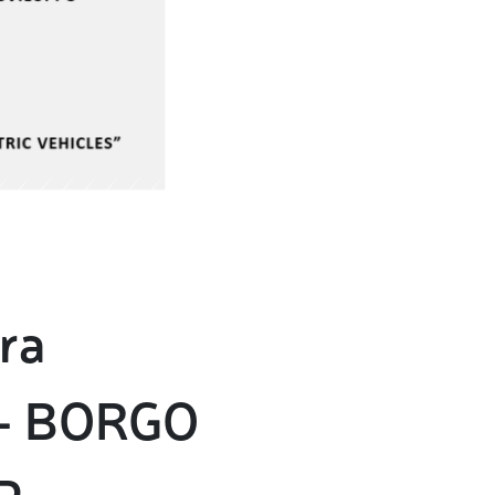
era
a – BORGO
P