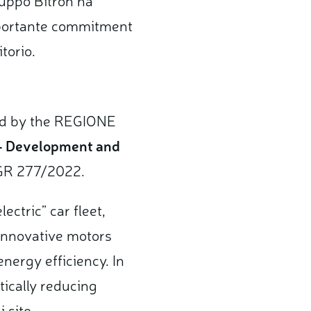
mportante commitment
torio.
ed by the REGIONE
- Development and
DGR 277/2022.
ectric” car fleet,
 innovative motors
nergy efficiency. In
ically reducing
 site.