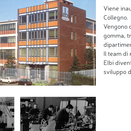
Viene inau
Collegno.
Vengono cr
gomma, tr
dipartimen
Il team di
Elbi divent
sviluppo d