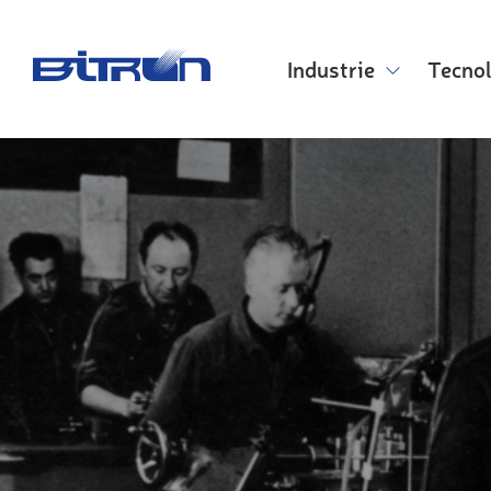
Skip
to
main
Industrie
Tecno
content