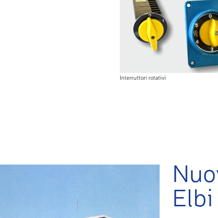
Interruttori rotativi
Nuov
Elbi